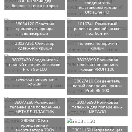
83006 Ролик для
соединитель
бокового тента шторка
пластиковый крыши
UltraLine HD
38034120 Пластина
1016741 Ремонтный
промежут.шарнира
ролик сдвижной крыши
сдвиж.крыши
под болтик
38031430 Роликовая
38027251 Фиксатор
тележка поперечин
сдвижной крыши
крыши
38027420 Соеденитель
38026990 Роликовая
правый поперечен крыши
тележка поперечины
Profi 95-100
крыши PROFI 100
38031100 Роликовая
тележка поперечин
38027410 Соеденитель
крыши
левый поперечен крыши
Profi 95-100
38077260 Роликовая
38075890 Роликовая
тележка для поперечины
тележка для поперечины
МЕТАЛЛ-ПЛАСТИК
МЕТАЛЛ
38065020 Кмт
кронштейна и
амортизатора 700N
38031150 Направляющая