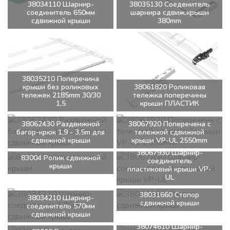
38034110 Шарнир-
38035130 Соеденитель
соединитель 650мм
шарнира сдвиж.крыши
сдвижной крыши
380mm
38035210 Поперечина
крыши без роликовых
38061820 Роликовая
тележек 2185mm 30/30
тележка поперечины
1,5
крыши ПЛАСТИК
38062430 Раздвижной
38067920 Поперечена с
багор-крюк 1,9 - 3,5m для
тележкой сдвижной
сдвижной крыши
крыши VP-UL 2550mm
38067930 Шарнир-
83004 Ролик сдвижной
соединитель
крыши
пластиковый крыши VP-
UL
38031660 Стопор
38034210 Шарнир-
сдвижной крыши
соединитель 570мм
сдвижной крыши
38074610 Шарнир-