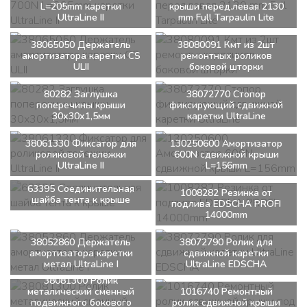
L=205mm каретки
крыши перед.левая 2130
UltraLine II
mm Full Tarpaulin Lite
38065050 Держатель
38080091 Кмт из 2шт
амортизатора каретки CS
ремонтных роликов
ULII
боковой шторки
80282 Заглушка
38072770 Стопор
поперечины крыши
фиксирующий сдвижной
30х30х1,5мм
каретки UltraLine
38061330 Фиксатор для
130250600 Амортизатор
роликовой тележки
600N сдвижной крыши
UltraLine II
L=156mm
63395 Соединительная
1008282 Резинка от
шайба тента к крыше
подлива EDSCHA PROFI
14000mm
38052860 Держатель
38072790 Ролик для
амортизатора каретки
сдвижной каретки
метал UltraLine I
UltraLine EDSCHA
38081300 Ролик
металический сменный
1016740 Ремонтный
подвижного бокового
ролик сдвижной крыши