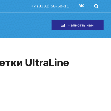
+7 (8332) 58-58-11
Написать нам
т­ки UltraLine