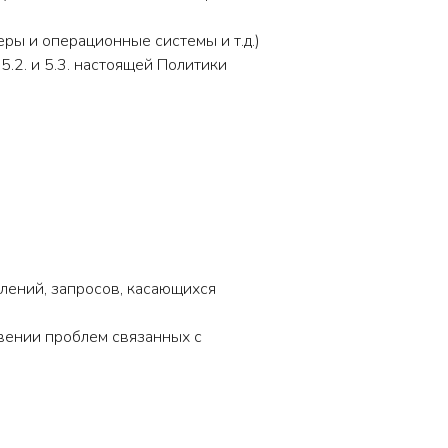
ры и операционные системы и т.д.)
.2. и 5.3. настоящей Политики
млений, запросов, касающихся
вении проблем связанных с