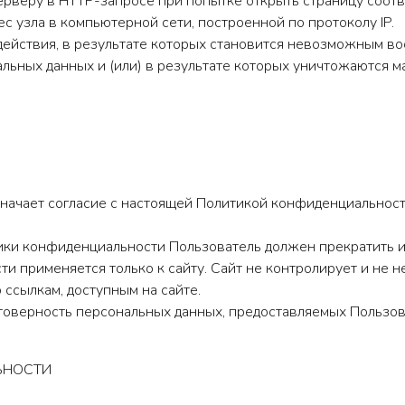
рверу в HTTP-запросе при попытке открыть страницу соотв
ес узла в компьютерной сети, построенной по протоколу IP.
действия, в результате которых становится невозможным в
льных данных и (или) в результате которых уничтожаются 
значает согласие с настоящей Политикой конфиденциальнос
итики конфиденциальности Пользователь должен прекратить 
и применяется только к сайту. Сайт не контролирует и не не
 ссылкам, доступным на сайте.
стоверность персональных данных, предоставляемых Пользов
ЬНОСТИ