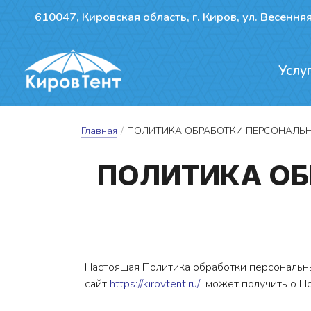
610047, Кировская область, г. Киров, ул. Весенняя
Услу
Производство т
Ремонт сдвижн
Герметизация пожво
Главная
/
ПОЛИТИКА ОБРАБОТКИ ПЕРСОНАЛЬ
ПО­ЛИ­ТИ­КА О
Настоящая Политика обработки персональн
сайт
https://kirovtent.ru/
может получить о По