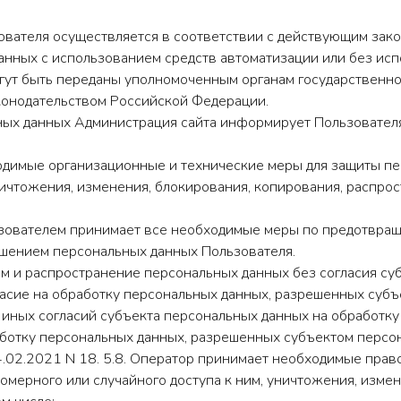
ователя осуществляется в соответствии с действующим закон
ных с использованием средств автоматизации или без испо
гут быть переданы уполномоченным органам государственно
конодательством Российской Федерации.
ьных данных Администрация сайта информирует Пользовател
ходимые организационные и технические меры для защиты п
ничтожения, изменения, блокирования, копирования, распро
льзователем принимает все необходимые меры по предотвра
ашением персональных данных Пользователя.
ам и распространение персональных данных без согласия су
асие на обработку персональных данных, разрешенных субъ
 иных согласий субъекта персональных данных на обработку
ботку персональных данных, разрешенных субъектом персон
.02.2021 N 18. 5.8. Оператор принимает необходимые прав
омерного или случайного доступа к ним, уничтожения, измен