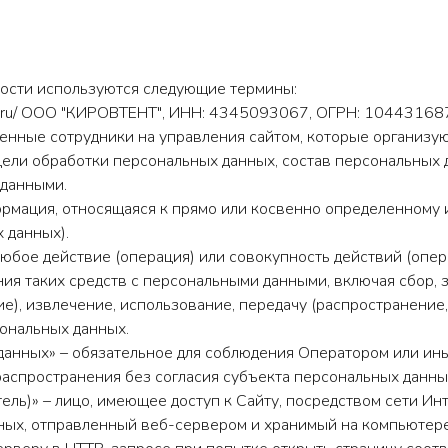
ности используются следующие термины:
ent.ru/ ООО "КИРОВТЕНТ", ИНН: 4345093067, ОГРН: 1044316878
енные сотрудники на управления сайтом, которые организую
цели обработки персональных данных, состав персональных 
 данными.
ормация, относящаяся к прямо или косвенно определенному
 данных).
 любое действие (операция) или совокупность действий (опе
ия таких средств с персональными данными, включая сбор, з
е), извлечение, использование, передачу (распространение,
ональных данных.
данных» – обязательное для соблюдения Оператором или ин
распространения без согласия субъекта персональных данных
атель)» – лицо, имеющее доступ к Сайту, посредством сети И
нных, отправленный веб-сервером и хранимый на компьютере