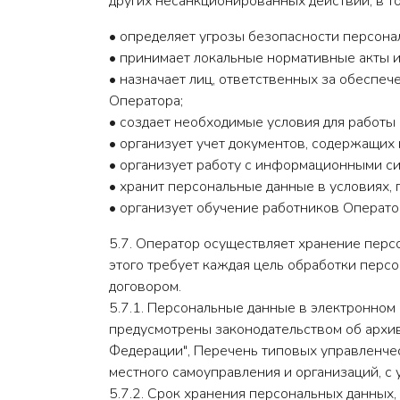
других несанкционированных действий, в то
• определяет угрозы безопасности персона
• принимает локальные нормативные акты 
• назначает лиц, ответственных за обеспе
Оператора;
• создает необходимые условия для работы
• организует учет документов, содержащих
• организует работу с информационными си
• хранит персональные данные в условиях,
• организует обучение работников Операто
5.7. Оператор осуществляет хранение перс
этого требует каждая цель обработки перс
договором.
5.7.1. Персональные данные в электронном
предусмотрены законодательством об архи
Федерации", Перечень типовых управленчес
местного самоуправления и организаций, с 
5.7.2. Срок хранения персональных данных