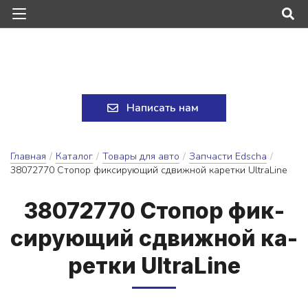
Написать нам
Главная
/
Каталог
/
Товары для авто
/
Запчасти Edscha
/
38072770 Стопор фиксирующий сдвижной каретки UltraLine
38072770 Сто­пор фик­
си­ру­ю­щий сдвиж­ной ка­
рет­ки UltraLine