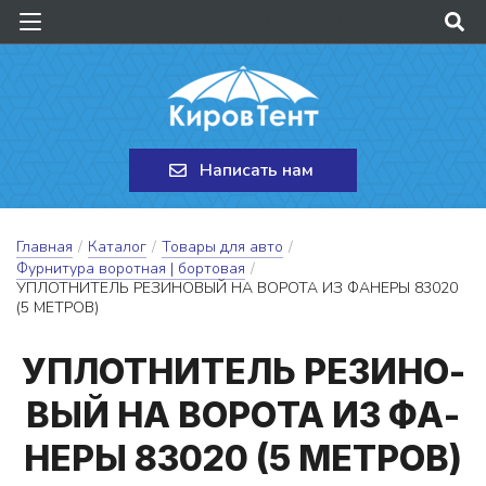
Написать нам
Главная
/
Каталог
/
Товары для авто
/
Фурнитура воротная | бортовая
/
УПЛОТНИТЕЛЬ РЕЗИНОВЫЙ НА ВОРОТА ИЗ ФАНЕРЫ 83020
(5 МЕТРОВ)
УП­ЛОТНИ­ТЕЛЬ РЕ­ЗИ­НО­
ВЫЙ НА ВО­РО­ТА ИЗ ФА­
НЕ­РЫ 83020 (5 МЕТ­РОВ)