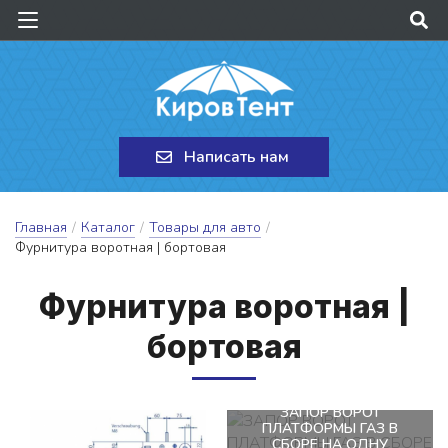
Написать нам
Главная
/
Каталог
/
Товары для авто
/
Фурнитура воротная | бортовая
Фур­ни­ту­ра во­рот­ная |
бор­то­вая
ЗАПОР ВОРОТ
ПЛАТФОРМЫ ГАЗ В
СБОРЕ НА ОДНУ