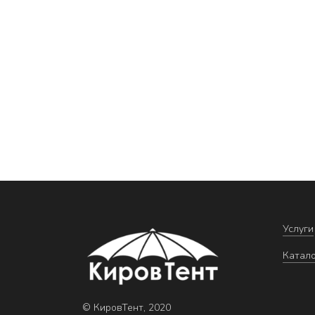
Услуги
Катал
© КировТент, 2020