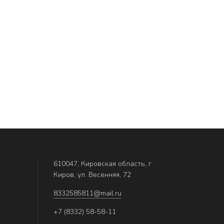
610047, Кировская область, г.
Киров, ул. Весенняя, 72
8332585811@mail.ru
+7 (8332) 58-58-11