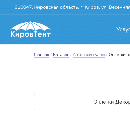
610047, Кировская область, г. Киров, ул. Весенняя
Услу
Производство т
Ремонт сдвижн
Герметизация пожво
Главная
/
Каталог
/
Автоаксессуары
/
Оплетки н
Оплетки Деко