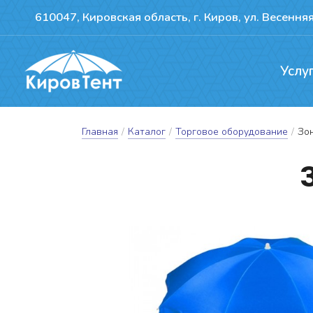
610047, Кировская область, г. Киров, ул. Весенняя
Услу
Производство т
Ремонт сдвижн
Герметизация пожво
Главная
/
Каталог
/
Торговое оборудование
/
Зон
З