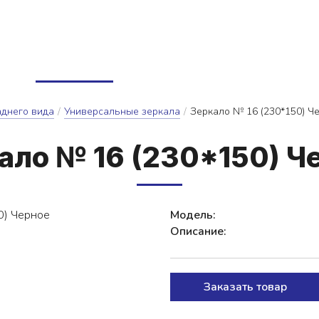
, 72
8332585811@mail.ru
ги
Каталог
О нас
Статьи
Контакты
ентов, каркасов, ворот
ых механизмов
доемов и резервуаров
Прокат для активного отдыха
аднего вида
/
Универсальные зеркала
/
Зеркало № 16 (230*150) Ч
а­ло № 16 (230*150) Ч
Модель:
Описание:
Заказать товар