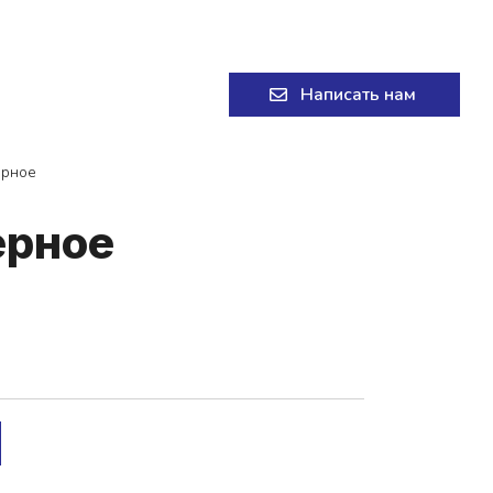
+7 (8332) 58-58-11
Написать нам
ерное
ер­ное