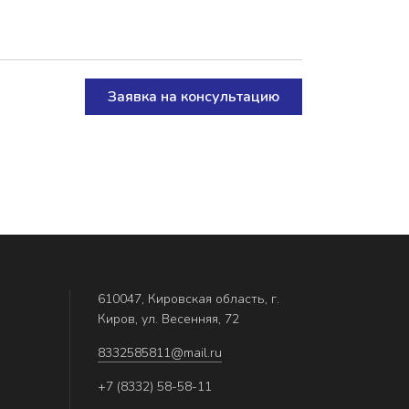
Заявка на консультацию
610047, Кировская область, г.
Киров, ул. Весенняя, 72
8332585811@mail.ru
+7 (8332) 58-58-11