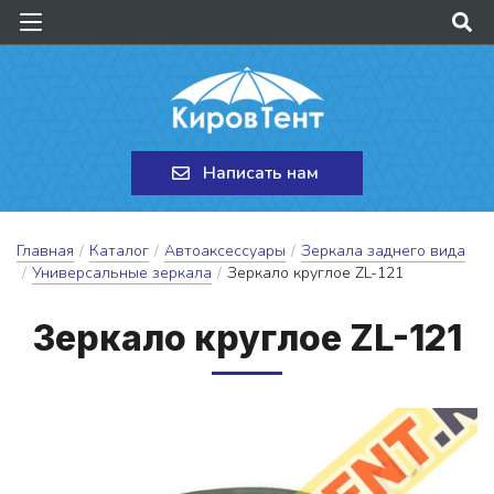
Написать нам
Главная
/
Каталог
/
Автоаксессуары
/
Зеркала заднего вида
/
Универсальные зеркала
/
Зеркало круглое ZL-121
Зер­ка­ло круг­лое ZL-121