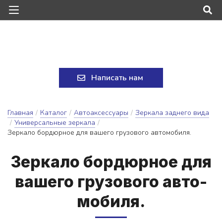
Написать нам
Главная
/
Каталог
/
Автоаксессуары
/
Зеркала заднего вида
/
Универсальные зеркала
/
Зеркало бордюрное для вашего грузового автомобиля.
Зер­ка­ло бор­дюрное для
ва­ше­го гру­зо­во­го ав­то­
мо­би­ля.