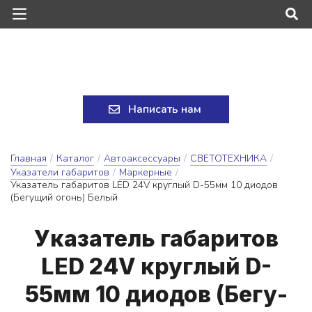
Написать нам
Главная
/
Каталог
/
Автоаксессуары
/
СВЕТОТЕХНИКА
/
Указатели габаритов
/
Маркерные
/
Указатель габаритов LED 24V круглый D-55мм 10 диодов
(Бегущий огонь) Белый
У­ка­за­тель га­ба­ри­тов
LED 24V круг­лый D-
55мм 10 ди­о­дов (Бе­гу­