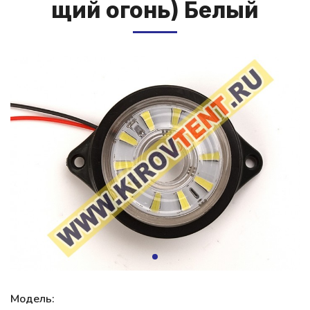
щий о­гонь) Бе­лый
Модель: