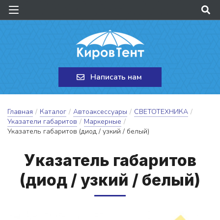
Написать нам
Главная
/
Каталог
/
Автоаксессуары
/
СВЕТОТЕХНИКА
/
Указатели габаритов
/
Маркерные
/
Указатель габаритов (диод / узкий / белый)
У­ка­за­тель га­ба­ри­тов
(ди­од / уз­кий / бе­лый)