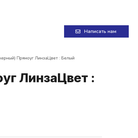
+7 (8332) 58-58-11
Написать нам
ркерный) Прямоуг ЛинзаЦвет : Белый
о­уг Лин­заЦвет :