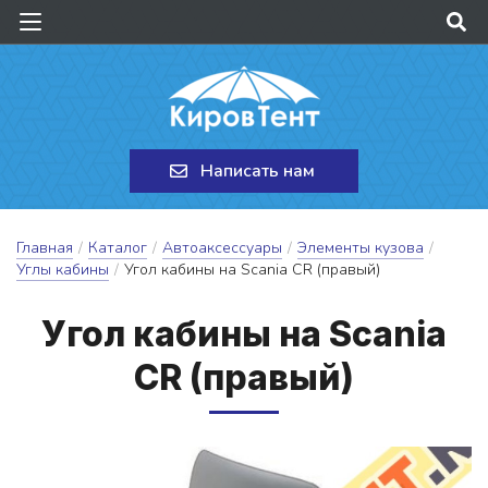
Написать нам
Главная
/
Каталог
/
Автоаксессуары
/
Элементы кузова
/
Углы кабины
/
Угол кабины на Scania CR (правый)
У­гол ка­би­ны на Scania
CR (пра­вый)