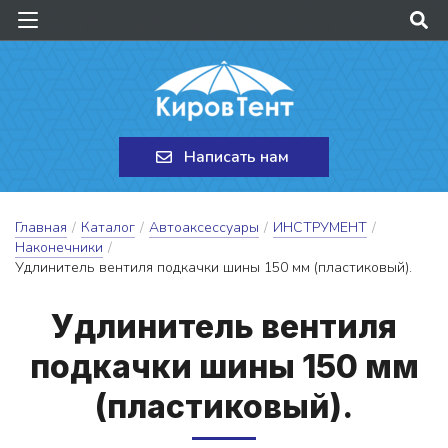
Написать нам
Главная
/
Каталог
/
Автоаксессуары
/
ИНСТРУМЕНТ
/
Наконечники
/
Удлинитель вентиля подкачки шины 150 мм (пластиковый).
Уд­ли­ни­тель вен­ти­ля
под­качки ши­ны 150 мм
(плас­ти­ко­вый).