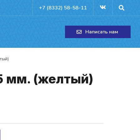
+7 (8332) 58-58-11
Написать нам
тый)
15 мм. (жел­тый)