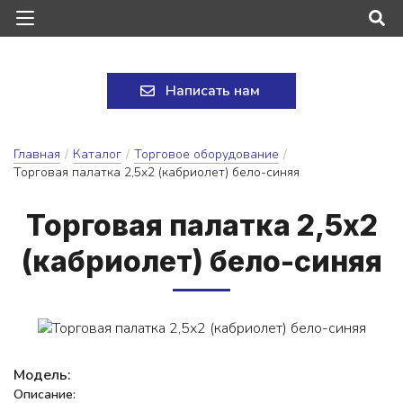
Написать нам
Главная
/
Каталог
/
Торговое оборудование
/
Торговая палатка 2,5х2 (кабриолет) бело-синяя
Тор­го­вая па­лат­ка 2,5х2
(каб­ри­о­лет) бе­ло-си­няя
Модель:
Описание: