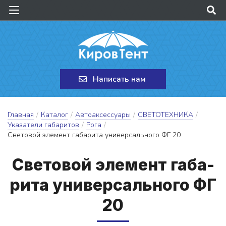
Написать нам
Главная
/
Каталог
/
Автоаксессуары
/
СВЕТОТЕХНИКА
/
Указатели габаритов
/
Рога
/
Световой элемент габарита универсального ФГ 20
Све­то­вой э­ле­мент га­ба­
ри­та у­ни­вер­саль­но­го ФГ
20