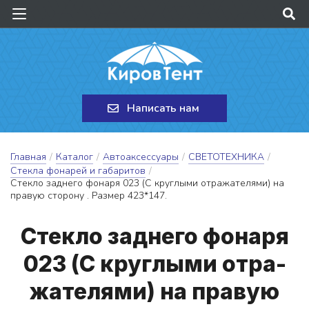
Написать нам
Главная
/
Каталог
/
Автоаксессуары
/
СВЕТОТЕХНИКА
/
Стекла фонарей и габаритов
/
Стекло заднего фонаря 023 (С круглыми отражателями) на
правую сторону . Размер 423*147.
Стек­ло зад­не­го фо­на­ря
023 (С круг­лы­ми от­ра­
жа­те­ля­ми) на пра­вую