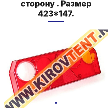
сто­ро­ну . Раз­мер
423*147.