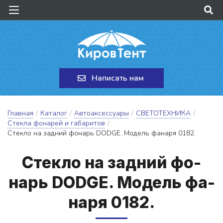
Написать нам
Главная
/
Каталог
/
Автоаксессуары
/
СВЕТОТЕХНИКА
/
Стекла фонарей и габаритов
/
Стекло на задний фонарь DODGE. Модель фанаря 0182.
Стек­ло на зад­ний фо­
нарь DODGE. Мо­дель фа­
на­ря 0182.