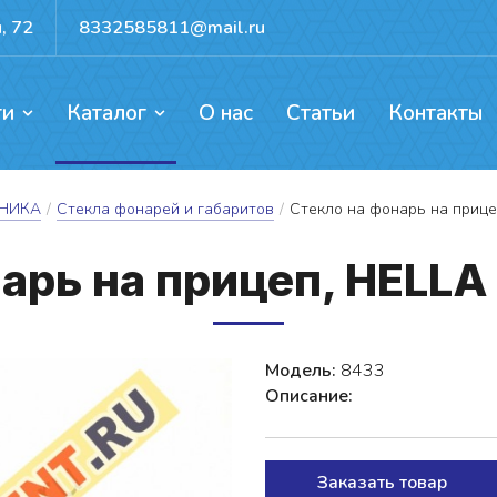
, 72
8332585811@mail.ru
ги
Каталог
О нас
Статьи
Контакты
ентов, каркасов, ворот
ых механизмов
доемов и резервуаров
Прокат для активного отдыха
ХНИКА
/
Стекла фонарей и габаритов
/
Стекло на фонарь на прице
нарь на при­цеп, HELLA
Модель:
8433
Описание:
Заказать товар