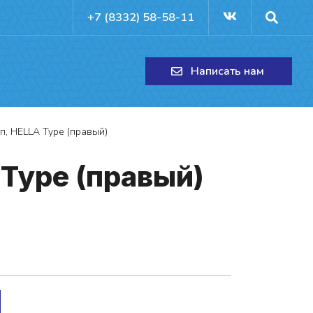
+7 (8332) 58-58-11
Написать нам
п, HELLA Type (правый)
 Type (пра­вый)