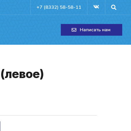
+7 (8332) 58-58-11
Написать нам
(ле­вое)