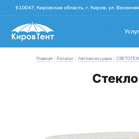
610047, Кировская область, г. Киров, ул. Весенняя
Услу
Производство т
Ремонт сдвижн
Герметизация пожво
Главная
/
Каталог
/
Автоаксессуары
/
СВЕТОТЕ
Стек­ло