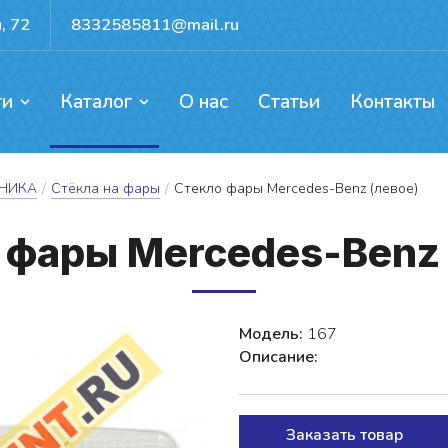
, 72
8332585811@mail.ru
ги
Каталог
О нас
Статьи
Контакты
ентов, каркасов, ворот
ых механизмов
доемов и резервуаров
Прокат для активного отдыха
ХНИКА
/
Стёкла на фары
/
Стекло фары Mercedes-Benz (левое)
 фа­ры Mercedes-Benz 
Модель:
167
Описание:
Заказать товар