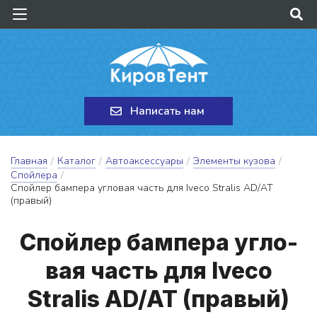
Написать нам
Главная
/
Каталог
/
Автоаксессуары
/
Элементы кузова
/
Спойлера
/
Спойлер бампера угловая часть для Iveco Stralis AD/AT
(правый)
Спой­лер бам­пе­ра уг­ло­
вая часть для Iveco
Stralis AD/AT (пра­вый)