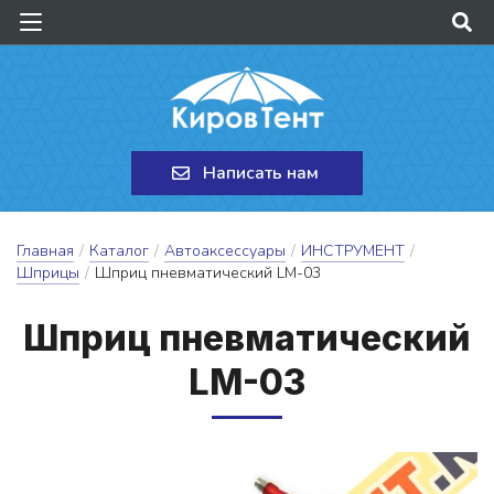
Написать нам
Главная
/
Каталог
/
Автоаксессуары
/
ИНСТРУМЕНТ
/
Шприцы
/
Шприц пневматический LM-03
Шприц пнев­ма­ти­чес­кий
LM-03