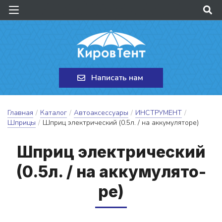
Написать нам
Главная
/
Каталог
/
Автоаксессуары
/
ИНСТРУМЕНТ
/
Шприцы
/
Шприц электрический (0.5л. / на аккумуляторе)
Шприц э­лек­три­чес­кий
(0.5л. / на ак­ку­му­ля­то­
ре)