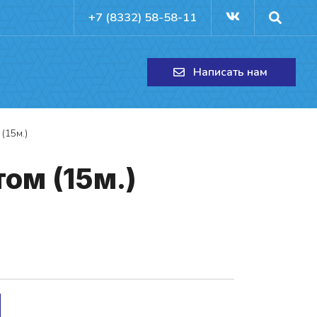
+7 (8332) 58-58-11
Написать нам
(15м.)
том (15м.)