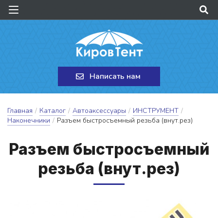
Написать нам
Главная
/
Каталог
/
Автоаксессуары
/
ИНСТРУМЕНТ
/
Наконечники
/
Разъем быстросъемный резьба (внут.рез)
Разъ­ем быс­тросъ­ем­ный
резь­ба (внут.рез)