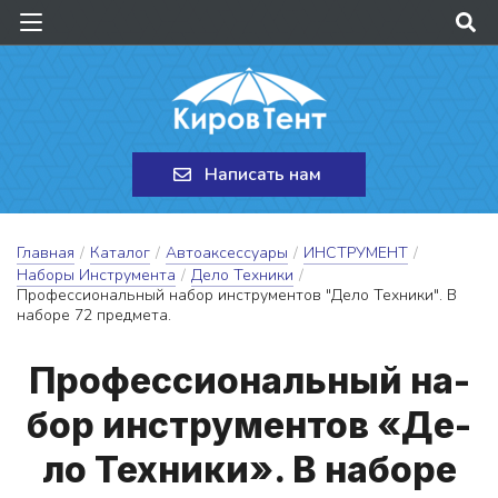
Написать нам
Главная
/
Каталог
/
Автоаксессуары
/
ИНСТРУМЕНТ
/
Наборы Инструмента
/
Дело Техники
/
Профессиональный набор инструментов "Дело Техники". В
наборе 72 предмета.
Про­фес­си­о­наль­ный на­
бор инс­тру­мен­тов «Де­
ло Тех­ни­ки». В на­бо­ре