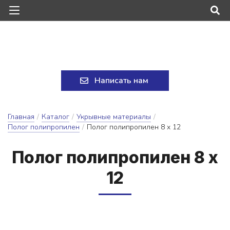
Написать нам
Главная
/
Каталог
/
Укрывные материалы
/
Полог полипропилен
/
Полог полипропилен 8 х 12
По­лог по­лип­ро­пи­лен 8 х
12