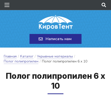
Написать нам
Главная
/
Каталог
/
Укрывные материалы
/
Полог полипропилен
/
Полог полипропилен 6 х 10
По­лог по­лип­ро­пи­лен 6 х
10