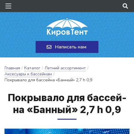
Написать нам
Главная
/
Каталог
/
Летний ассортимент
/
Аксесуары к бассейнам
/
Покрывало для бассейна «Банный» 2,7 h 0,9
Пок­ры­ва­ло для бас­сей­
на «Бан­ный» 2,7 h 0,9