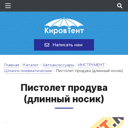
Написать нам
Главная
/
Каталог
/
Автоаксессуары
/
ИНСТРУМЕНТ
/
Шланги пневматические
/
Пистолет продува (длинный носик)
Пис­то­лет про­ду­ва
(длин­ный но­сик)