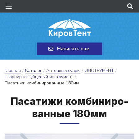
Написать нам
Главная
/
Каталог
/
Автоаксессуары
/
ИНСТРУМЕНТ
/
Шарнирно-губцевый инструмент
/
Пасатижи комбинированные 180мм
Па­са­ти­жи ком­би­ни­ро­
ван­ные 180мм