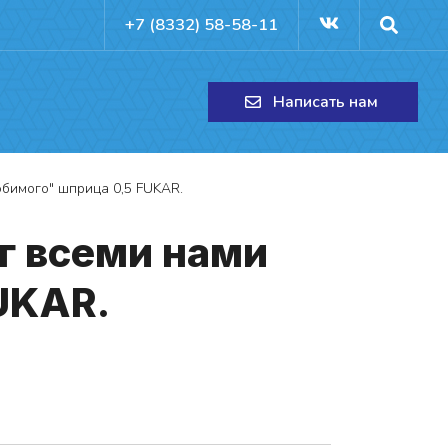
+7 (8332) 58-58-11
Написать нам
бимого" шприца 0,5 FUKAR.
г все­ми на­ми
FUKAR.