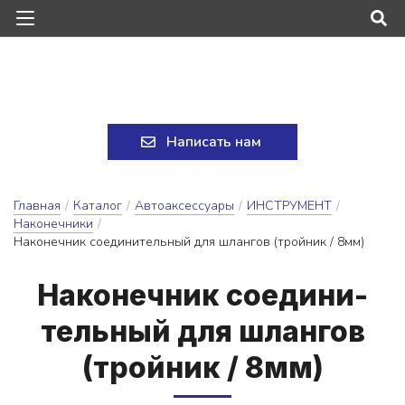
Написать нам
Главная
/
Каталог
/
Автоаксессуары
/
ИНСТРУМЕНТ
/
Наконечники
/
Наконечник соединительный для шлангов (тройник / 8мм)
На­ко­неч­ник со­е­ди­ни­
тель­ный для шлан­гов
(трой­ник / 8мм)