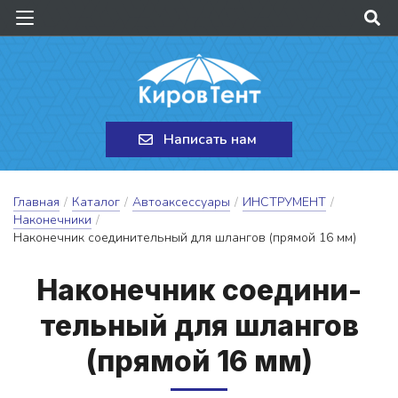
Написать нам
Главная
/
Каталог
/
Автоаксессуары
/
ИНСТРУМЕНТ
/
Наконечники
/
Наконечник соединительный для шлангов (прямой 16 мм)
На­ко­неч­ник со­е­ди­ни­
тель­ный для шлан­гов
(пря­мой 16 мм)