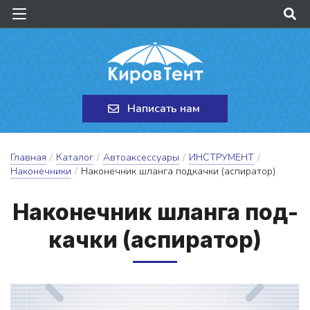
Написать нам
Главная
/
Каталог
/
Автоаксессуары
/
ИНСТРУМЕНТ
/
Наконечники
/
Наконечник шланга подкачки (аспиратор)
На­ко­неч­ник шлан­га под­
качки (ас­пи­ра­тор)