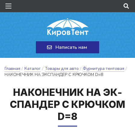
Написать нам
Главная
/
Каталог
/
Товары для авто
/
Фурнитура тентовая
/
НАКОНЕЧНИК НА ЭКСПАНДЕР С КРЮЧКОМ D=8
НА­КО­НЕЧ­НИК НА ЭК­
СПАН­ДЕР С КРЮЧ­КОМ
D=8