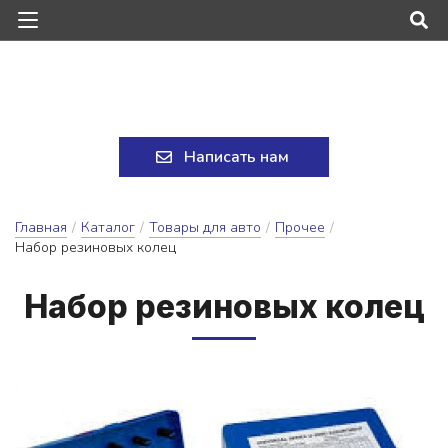
Написать нам
Главная
/
Каталог
/
Товары для авто
/
Прочее
/
Набор резиновых колец
На­бор ре­зи­но­вых ко­лец