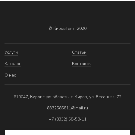
© КировТент, 2020
Услуги
Статьи
Каталог
Контакты
О нас
610047, Кировская область, г. Киров, ул. Весенняя, 72
8332585811@mail.ru
+7 (8332) 58-58-11