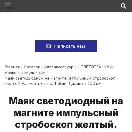
Написать нам
Главная
/
Каталог
/
Автоаксессуары
/
СВЕТОТЕХНИКА
/
Маяки
/
Импульсные
/
Маяк светодиодный на магните импульсный стробоскоп
желтый. Размер: высота: 115мм. Диаметр: 130 мм.
Ма­як све­то­ди­од­ный на
маг­ни­те им­пуль­сный
стро­бос­коп жел­тый.