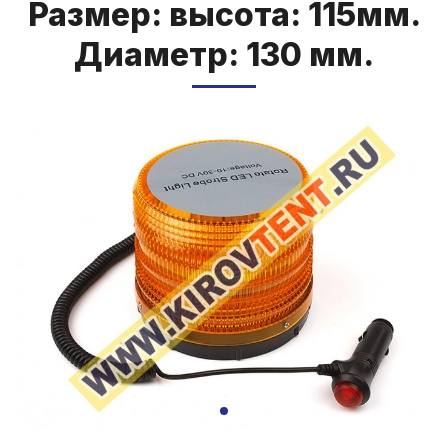
Раз­мер: вы­со­та: 115мм.
Ди­а­метр: 130 мм.