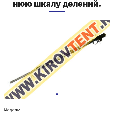
нюю шка­лу де­ле­ний.
Модель: