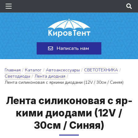
Написать нам
Главная
/
Каталог
/
Автоаксессуары
/
СВЕТОТЕХНИКА
/
Светодиоды
/
Лента диодная
/
Лента силиконовая с яркими диодами (12V / 30см / Синяя)
Лен­та си­ли­ко­но­вая с яр­
ки­ми ди­о­да­ми (12V /
30см / Си­няя)