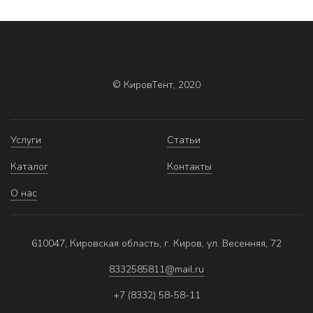
© КировТент, 2020
Услуги
Статьи
Каталог
Контакты
О нас
610047, Кировская область, г. Киров, ул. Весенняя, 72
8332585811@mail.ru
+7 (8332) 58-58-11