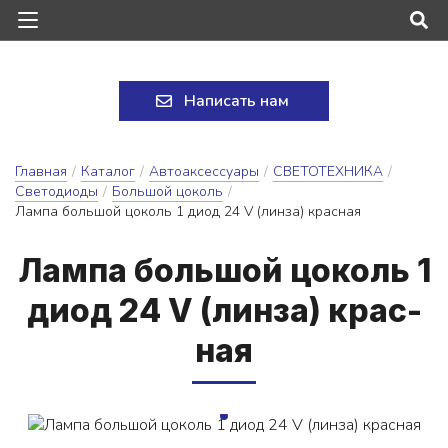
Написать нам
Главная
/
Каталог
/
Автоаксессуары
/
СВЕТОТЕХНИКА
/
Светодиоды
/
Большой цоколь
/
Лампа большой цоколь 1 диод 24 V (линза) красная
Лам­па боль­шой цо­коль 1
ди­од 24 V (лин­за) крас­
ная