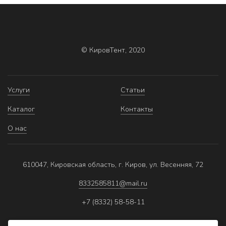
© КировТент, 2020
Услуги
Статьи
Каталог
Контакты
О нас
610047, Кировская область, г. Киров, ул. Весенняя, 72
8332585811@mail.ru
+7 (8332) 58-58-11