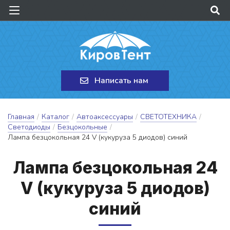
Написать нам
Главная
/
Каталог
/
Автоаксессуары
/
СВЕТОТЕХНИКА
/
Светодиоды
/
Безцокольные
/
Лампа безцокольная 24 V (кукуруза 5 диодов) синий
Лам­па без­цо­коль­ная 24
V (ку­ку­ру­за 5 ди­о­дов)
си­ний