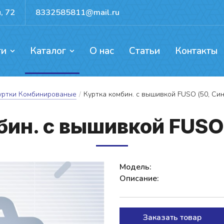
, 72
8332585811@mail.ru
ги
Каталог
О нас
Статьи
Контакты
ентов, каркасов, ворот
ых механизмов
доемов и резервуаров
Прокат для активного отдыха
уртки Комбинированые
/
Куртка комбин. с вышивкой FUSO (50, Син
бин. с вы­шив­кой FUSO
Модель:
Описание:
Заказать товар