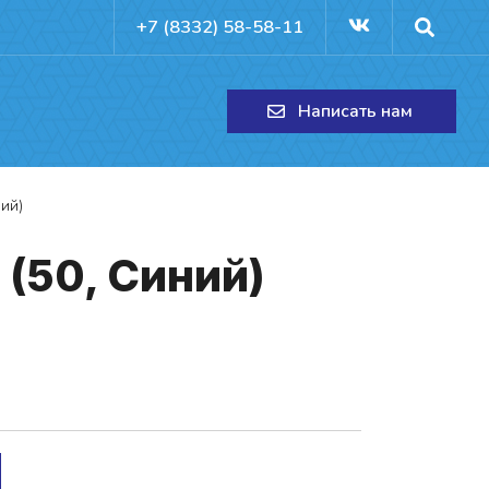
+7 (8332) 58-58-11
Написать нам
ий)
 (50, Си­ний)