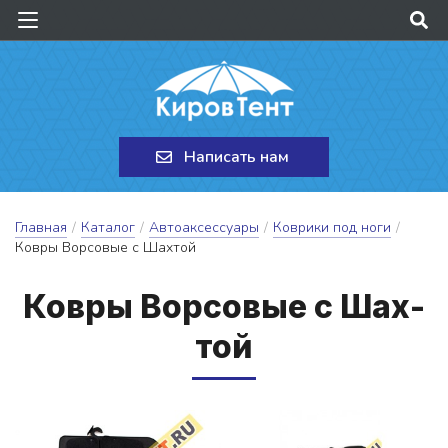
Написать нам
Главная
/
Каталог
/
Автоаксессуары
/
Коврики под ноги
/
Ковры Ворсовые с Шахтой
Ков­ры Вор­со­вые с Шах­
той