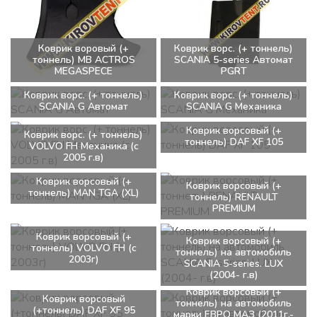
Коврик воровый (+
Коврик ворс. (+ тоннель)
тоннель) MB ACTROS
SCANIA 5-series Автомат
MEGASPECE
PGRT
Коврик ворс. (+ тоннель)
Коврик ворс. (+ тоннель)
SCANIA G Автомат
SCANIA G Механика
Коврик ворсовый (+
Коврик ворс. (+ тоннель)
тоннель) DAF XF 105
VOLVO FH Механика (c
2005 г.в)
Коврик ворсовый (+
Коврик ворсовый (+
тоннель) MAN TGA (XL)
тоннель) RENAULT
PREMIUM
Коврик ворсовый (+
Коврик ворсовый (+
тоннель) VOLVO FH (c
тоннель) на автомобиль
2003г)
SCANIA 5-series. LUX
(2004- г.в)
Коврик ворсовый (+
Коврик ворсовый
тоннель) на автомобиль
(+тоннель) DAF XF 95
марки ЕВРО МАЗ (2011г.-