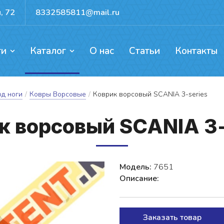
, 72
8332585811@mail.ru
ги
Каталог
О нас
Статьи
Контакты
ентов, каркасов, ворот
ых механизмов
доемов и резервуаров
Прокат для активного отдыха
од ноги
/
Ковры Ворсовые
/
Коврик ворсовый SCANIA 3-series
к вор­со­вый SCANIA 3
Модель:
7651
Описание:
Заказать товар