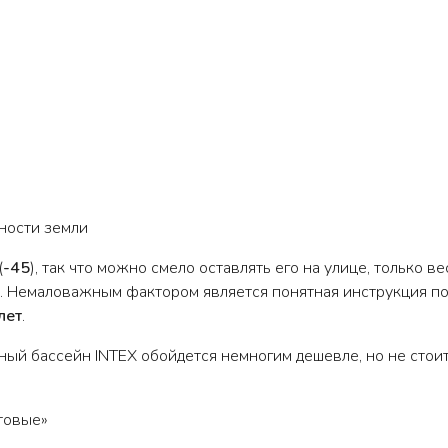
ности земли
(
-45
), так что можно смело оставлять его на улице, только в
е. Немаловажным фактором является понятная инструкция по
лет
.
ый бассейн INTEX обойдется немногим дешевле, но не стоит
товые»