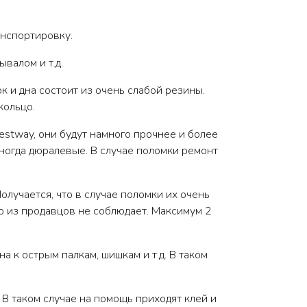
анспортировку.
валом и т.д.
к и дна состоит из очень слабой резины.
кольцо.
stway, они будут намного прочнее и более
 иногда дюралевые. В случае поломки ремонт
лучается, что в случае поломки их очень
то из продавцов не соблюдает. Максимум 2
а к острым палкам, шишкам и т.д. В таком
 В таком случае на помощь приходят клей и