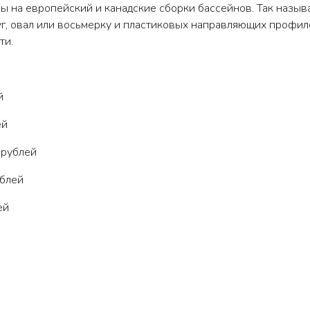
ы на европейский и канадские сборки бассейнов. Так назыв
руг, овал или восьмерку и пластиковых направляющих профиле
ти.
й
ей
 рублей
ублей
ей