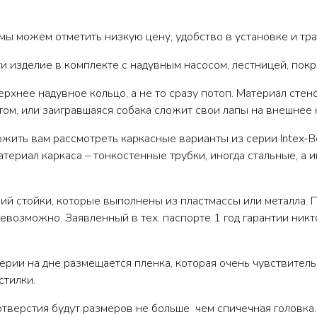
мы можем отметить низкую цену, удобство в установке и тр
 изделие в комплекте с надувным насосом, лестницей, покры
рхнее надувное кольцо, а не то сразу потоп. Материал стено
ом, или заигравшаяся собака сложит свои лапы на внешнее 
жить вам рассмотреть каркасные варианты из серии Intex-Be
материал каркаса – тонкостенные трубки, иногда стальные, а
й стойки, которые выполнены из пластмассы или металла. По
невозможно. Заявленный в тех. паспорте 1 год гарантии ник
рии на дне размещается пленка, которая очень чувствительн
стилки.
отверстия будут размеров не больше чем спичечная головка.