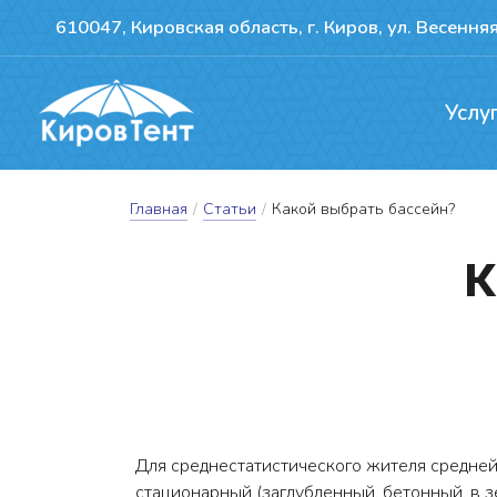
610047, Кировская область, г. Киров, ул. Весенняя
Услу
Производство т
Ремонт сдвижн
Герметизация пожво
Главная
/
Статьи
/
Какой выбрать бассейн?
К
Для среднестатистического жителя средней
стационарный (заглубленный, бетонный, в 