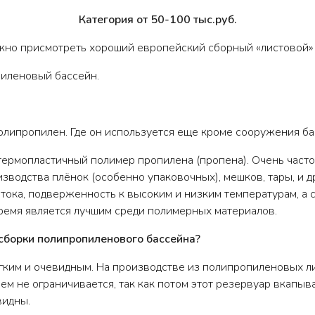
Категория от 50-100 тыс.руб.
ожно присмотреть хороший европейский сборный «листовой»
пиленовый бассейн.
полипропилен. Где он используется еще кроме сооружения ба
о термопластичный полимер пропилена (пропена). Очень част
зводства плёнок (особенно упаковочных), мешков, тары, и д
тока, подверженность к высоким и низким температурам, а 
ремя является лучшим среди полимерных материалов.
 сборки полипропиленового бассейна?
гким и очевидным. На производстве из полипропиленовых л
м не ограничивается, так как потом этот резервуар вкапыв
видны.